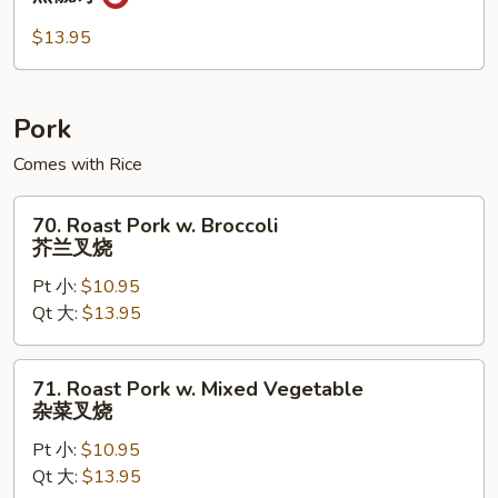
Pepper
Chicken
$13.95
黑
椒
鸡
Pork
Comes with Rice
70.
70. Roast Pork w. Broccoli
Roast
芥兰叉烧
Pork
Pt 小:
$10.95
w.
Qt 大:
$13.95
Broccoli
芥
兰
71.
71. Roast Pork w. Mixed Vegetable
叉
Roast
杂菜叉烧
烧
Pork
Pt 小:
$10.95
w.
Qt 大:
$13.95
Mixed