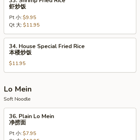
33. Shrimp Fried Rice
Shrimp
虾炒饭
Fried
Pt 小:
$9.95
Rice
Qt 大:
$11.95
虾
炒
饭
34.
34. House Special Fried Rice
House
本楼炒饭
Special
$11.95
Fried
Rice
本
楼
Lo Mein
炒
Soft Noodle
饭
36.
36. Plain Lo Mein
Plain
净捞面
Lo
Pt 小:
$7.95
Mein