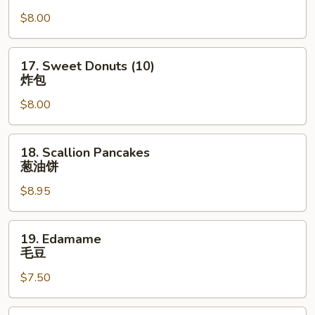
Nuggets
$8.00
(10)
鸡
块
17.
17. Sweet Donuts (10)
Sweet
炸包
Donuts
$8.00
(10)
炸
包
18.
18. Scallion Pancakes
Scallion
葱油饼
Pancakes
$8.95
葱
油
饼
19.
19. Edamame
Edamame
毛豆
毛
$7.50
豆
20.