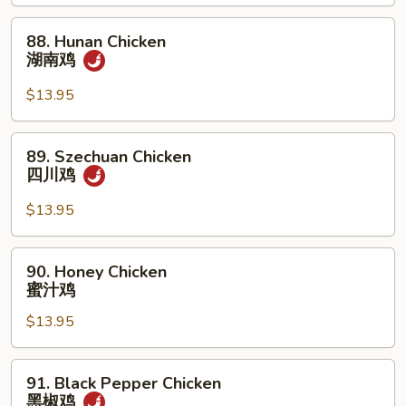
鱼
88.
香
88. Hunan Chicken
Hunan
鸡
湖南鸡
Chicken
湖
$13.95
南
鸡
89.
89. Szechuan Chicken
Szechuan
四川鸡
Chicken
四
$13.95
川
鸡
90.
90. Honey Chicken
Honey
蜜汁鸡
Chicken
$13.95
蜜
汁
鸡
91.
91. Black Pepper Chicken
Black
黑椒鸡