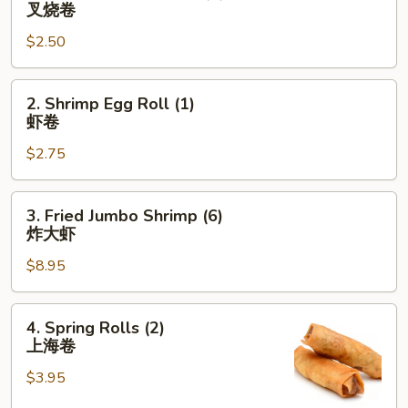
叉烧卷
Pork
$2.50
Egg
Roll
(1)
2.
2. Shrimp Egg Roll (1)
叉
Shrimp
虾卷
烧
Egg
卷
$2.75
Roll
(1)
虾
3.
3. Fried Jumbo Shrimp (6)
卷
Fried
炸大虾
Jumbo
$8.95
Shrimp
(6)
炸
4.
4. Spring Rolls (2)
大
Spring
上海卷
虾
Rolls
$3.95
(2)
上