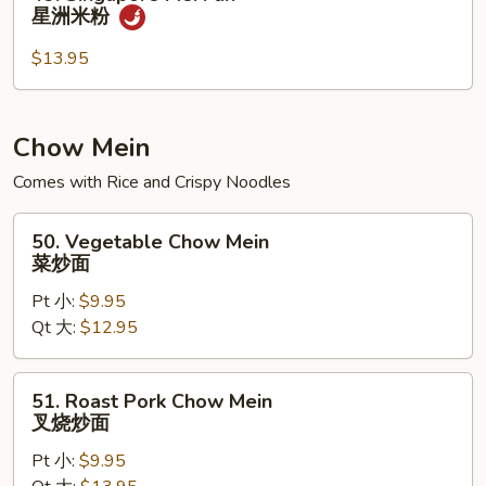
米
Singapore
星洲米粉
粉
Mei
Fun
$13.95
星
洲
米
Chow Mein
粉
Comes with Rice and Crispy Noodles
50.
50. Vegetable Chow Mein
Vegetable
菜炒面
Chow
Pt 小:
$9.95
Mein
Qt 大:
$12.95
菜
炒
面
51.
51. Roast Pork Chow Mein
Roast
叉烧炒面
Pork
Pt 小:
$9.95
Chow