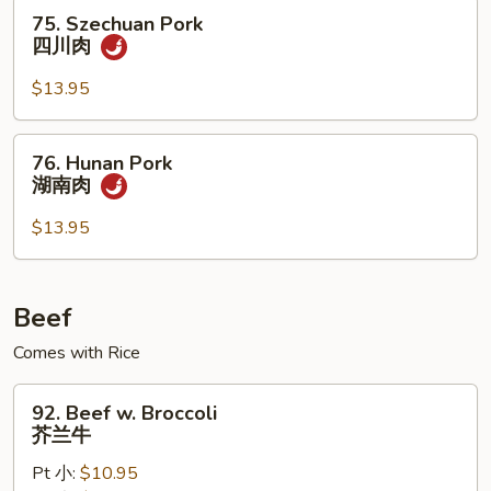
75.
75. Szechuan Pork
香
Szechuan
四川肉
肉
Pork
四
$13.95
川
肉
76.
76. Hunan Pork
Hunan
湖南肉
Pork
湖
$13.95
南
肉
Beef
Comes with Rice
92.
92. Beef w. Broccoli
Beef
芥兰牛
w.
Pt 小:
$10.95
Broccoli