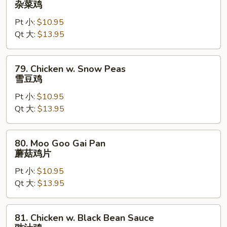
杂菜鸡
w.
Pt 小:
$10.95
Mixed
Qt 大:
$13.95
Vegetable
杂
菜
79.
79. Chicken w. Snow Peas
鸡
Chicken
雪豆鸡
w.
Pt 小:
$10.95
Snow
Qt 大:
$13.95
Peas
雪
豆
80.
80. Moo Goo Gai Pan
鸡
Moo
蘑菇鸡片
Goo
Pt 小:
$10.95
Gai
Qt 大:
$13.95
Pan
蘑
菇
81.
81. Chicken w. Black Bean Sauce
鸡
Chicken