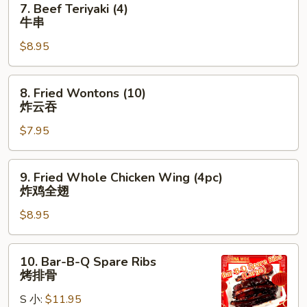
7. Beef Teriyaki (4)
Beef
牛串
Teriyaki
$8.95
(4)
牛
串
8.
8. Fried Wontons (10)
Fried
炸云吞
Wontons
$7.95
(10)
炸
云
9.
9. Fried Whole Chicken Wing (4pc)
吞
Fried
炸鸡全翅
Whole
$8.95
Chicken
Wing
(4pc)
10.
10. Bar-B-Q Spare Ribs
炸
Bar-
烤排骨
鸡
B-
全
S 小:
$11.95
Q