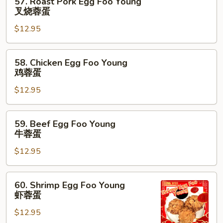
57. Roast Pork Egg Foo Young
Roast
蛋
叉烧蓉蛋
Pork
$12.95
Egg
Foo
Young
58.
58. Chicken Egg Foo Young
叉
Chicken
鸡蓉蛋
烧
Egg
蓉
$12.95
Foo
蛋
Young
鸡
59.
59. Beef Egg Foo Young
蓉
Beef
牛蓉蛋
蛋
Egg
$12.95
Foo
Young
牛
60.
60. Shrimp Egg Foo Young
蓉
Shrimp
虾蓉蛋
蛋
Egg
$12.95
Foo