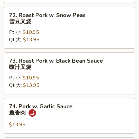
Vegetable
杂
72.
72. Roast Pork w. Snow Peas
菜
Roast
雪豆叉烧
叉
Pork
烧
Pt 小:
$10.95
w.
Qt 大:
$13.95
Snow
Peas
雪
73.
73. Roast Pork w. Black Bean Sauce
豆
Roast
豉汁叉烧
叉
Pork
烧
Pt 小:
$10.95
w.
Qt 大:
$13.95
Black
Bean
Sauce
74.
74. Pork w. Garlic Sauce
豉
Pork
鱼香肉
汁
w.
叉
Garlic
$13.95
烧
Sauce
鱼