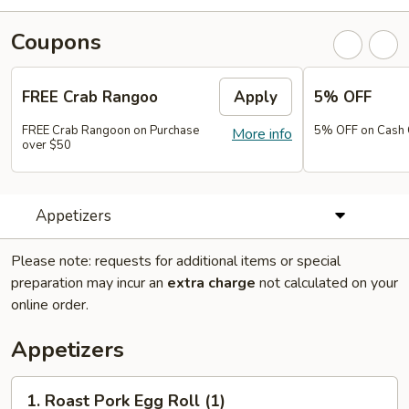
Coupons
FREE Crab Rangoo
Apply
5% OFF
FREE Crab Rangoon on Purchase
5% OFF on Cash 
More info
over $50
Appetizers
Please note: requests for additional items or special
preparation may incur an
extra charge
not calculated on your
online order.
Appetizers
1.
1. Roast Pork Egg Roll (1)
Roast