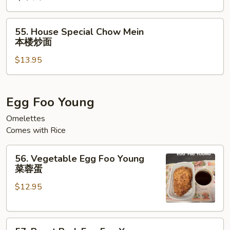
炒
面
55.
55. House Special Chow Mein
House
本楼炒面
Special
$13.95
Chow
Mein
本
楼
Egg Foo Young
炒
Omelettes
面
Comes with Rice
56.
56. Vegetable Egg Foo Young
Vegetable
菜蓉蛋
Egg
$12.95
Foo
Young
菜
57.
蓉