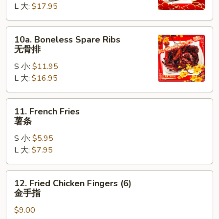
翅
L 大:
$17.95
Spare
Ribs
烤
10a.
10a. Boneless Spare Ribs
排
Boneless
无骨排
骨
Spare
S 小:
$11.95
Ribs
L 大:
$16.95
无
骨
排
11.
11. French Fries
French
薯条
Fries
S 小:
$5.95
薯
L 大:
$7.95
条
12.
12. Fried Chicken Fingers (6)
Fried
金手指
Chicken
$9.00
Fingers