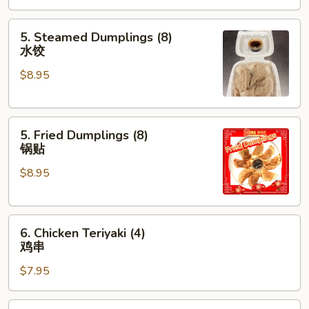
海
5.
卷
5. Steamed Dumplings (8)
Steamed
水饺
Dumplings
$8.95
(8)
水
饺
5.
5. Fried Dumplings (8)
Fried
锅贴
Dumplings
$8.95
(8)
锅
贴
6.
6. Chicken Teriyaki (4)
Chicken
鸡串
Teriyaki
$7.95
(4)
鸡
串
7.