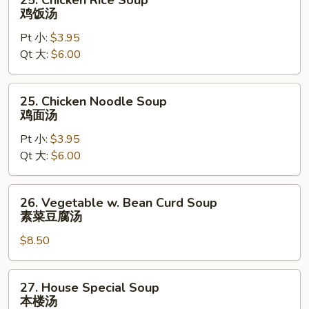
汤
Chicken
鸡饭汤
Rice
Pt 小:
$3.95
Soup
Qt 大:
$6.00
鸡
饭
汤
25.
25. Chicken Noodle Soup
Chicken
鸡面汤
Noodle
Pt 小:
$3.95
Soup
Qt 大:
$6.00
鸡
面
汤
26.
26. Vegetable w. Bean Curd Soup
Vegetable
素菜豆腐汤
w.
$8.50
Bean
Curd
Soup
27.
27. House Special Soup
素
House
本楼汤
菜