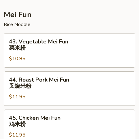
本
楼
Mei Fun
捞
Rice Noodle
面
43.
43. Vegetable Mei Fun
Vegetable
菜米粉
Mei
$10.95
Fun
菜
米
44.
44. Roast Pork Mei Fun
粉
Roast
叉烧米粉
Pork
$11.95
Mei
Fun
叉
45.
45. Chicken Mei Fun
烧
Chicken
鸡米粉
米
Mei
粉
$11.95
Fun