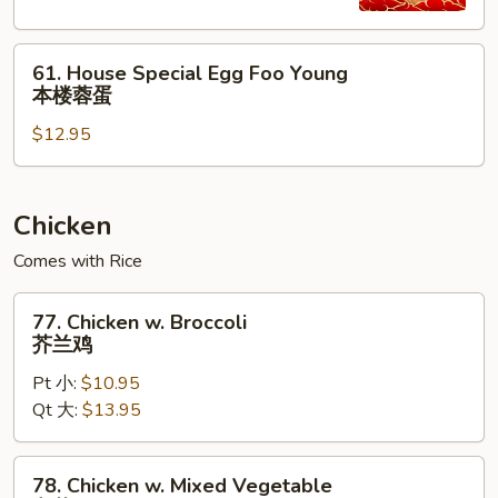
Young
虾
61.
蓉
61. House Special Egg Foo Young
House
蛋
本楼蓉蛋
Special
$12.95
Egg
Foo
Young
本
Chicken
楼
Comes with Rice
蓉
蛋
77.
77. Chicken w. Broccoli
Chicken
芥兰鸡
w.
Pt 小:
$10.95
Broccoli
Qt 大:
$13.95
芥
兰
鸡
78.
78. Chicken w. Mixed Vegetable
Chicken