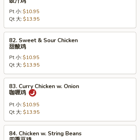
豉汁鸡
片
w.
Pt 小:
$10.95
Black
Qt 大:
$13.95
Bean
Sauce
豉
82.
82. Sweet & Sour Chicken
汁
Sweet
甜酸鸡
鸡
&
Pt 小:
$10.95
Sour
Qt 大:
$13.95
Chicken
甜
酸
83.
83. Curry Chicken w. Onion
鸡
Curry
咖喱鸡
Chicken
w.
Pt 小:
$10.95
Onion
Qt 大:
$13.95
咖
喱
84.
84. Chicken w. String Beans
鸡
Chicken
四季豆鸡