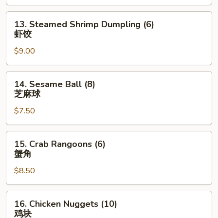
(6)
金
13.
13. Steamed Shrimp Dumpling (6)
手
Steamed
虾饺
指
Shrimp
$9.00
Dumpling
(6)
虾
14.
14. Sesame Ball (8)
饺
Sesame
芝麻球
Ball
$7.50
(8)
芝
麻
15.
15. Crab Rangoons (6)
球
Crab
蟹角
Rangoons
$8.50
(6)
蟹
角
16.
16. Chicken Nuggets (10)
Chicken
鸡块