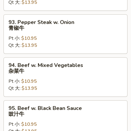
Qt 大:
$13.95
芥
兰
牛
93.
93. Pepper Steak w. Onion
Pepper
青椒牛
Steak
Pt 小:
$10.95
w.
Qt 大:
$13.95
Onion
青
椒
94.
94. Beef w. Mixed Vegetables
牛
Beef
杂菜牛
w.
Pt 小:
$10.95
Mixed
Qt 大:
$13.95
Vegetables
杂
菜
95.
95. Beef w. Black Bean Sauce
牛
Beef
豉汁牛
w.
Pt 小:
$10.95
Black