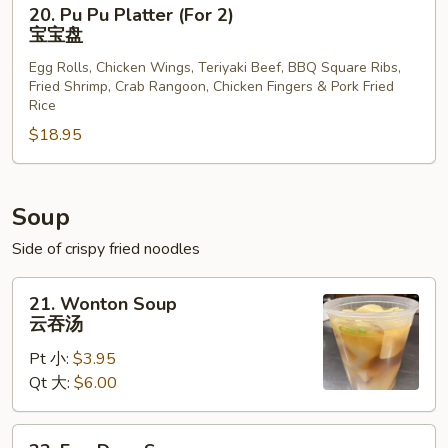
20. Pu Pu Platter (For 2)
Pu
宝宝盘
Pu
Egg Rolls, Chicken Wings, Teriyaki Beef, BBQ Square Ribs,
Platter
Fried Shrimp, Crab Rangoon, Chicken Fingers & Pork Fried
(For
Rice
2)
$18.95
宝
宝
盘
Soup
Side of crispy fried noodles
21.
21. Wonton Soup
Wonton
云吞汤
Soup
Pt 小:
$3.95
云
Qt 大:
$6.00
吞
汤
22.