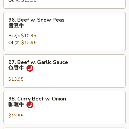
Qt 大:
$13.95
Bean
Sauce
豉
96.
96. Beef w. Snow Peas
汁
Beef
雪豆牛
牛
w.
Pt 小:
$10.95
Snow
Qt 大:
$13.95
Peas
雪
豆
97.
97. Beef w. Garlic Sauce
牛
Beef
鱼香牛
w.
Garlic
$13.95
Sauce
鱼
98.
98. Curry Beef w. Onion
香
Curry
咖喱牛
牛
Beef
w.
$13.95
Onion
咖