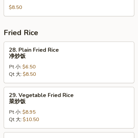
Special
豆
$8.50
Soup
腐
本
汤
楼
汤
Fried Rice
28.
28. Plain Fried Rice
Plain
净炒饭
Fried
Pt 小:
$6.50
Rice
Qt 大:
$8.50
净
炒
饭
29.
29. Vegetable Fried Rice
Vegetable
菜炒饭
Fried
Pt 小:
$8.95
Rice
Qt 大:
$10.50
菜
炒
饭
30.