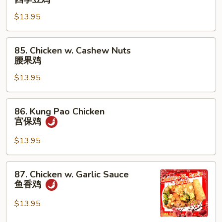
w.
$13.95
String
Beans
四
85.
85. Chicken w. Cashew Nuts
季
Chicken
腰果鸡
豆
w.
鸡
$13.95
Cashew
Nuts
腰
86.
86. Kung Pao Chicken
果
Kung
宫保鸡
鸡
Pao
Chicken
$13.95
宫
保
87.
87. Chicken w. Garlic Sauce
鸡
Chicken
鱼香鸡
w.
Garlic
$13.95
Sauce