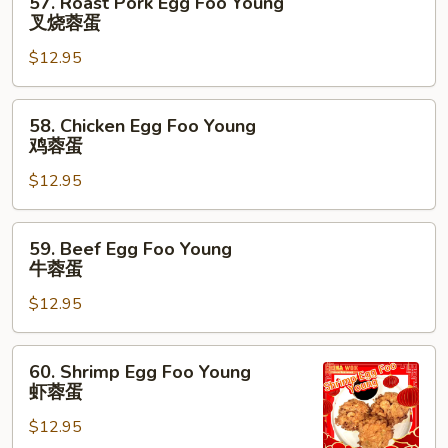
57. Roast Pork Egg Foo Young
Roast
蛋
叉烧蓉蛋
Pork
$12.95
Egg
Foo
Young
58.
58. Chicken Egg Foo Young
叉
Chicken
鸡蓉蛋
烧
Egg
蓉
$12.95
Foo
蛋
Young
鸡
59.
59. Beef Egg Foo Young
蓉
Beef
牛蓉蛋
蛋
Egg
$12.95
Foo
Young
牛
60.
60. Shrimp Egg Foo Young
蓉
Shrimp
虾蓉蛋
蛋
Egg
$12.95
Foo