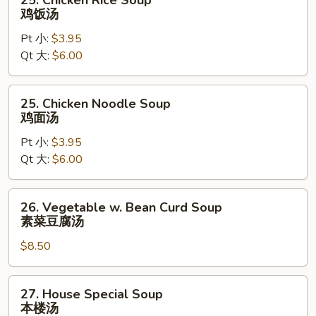
汤
Chicken
鸡饭汤
Rice
Pt 小:
$3.95
Soup
Qt 大:
$6.00
鸡
饭
汤
25.
25. Chicken Noodle Soup
Chicken
鸡面汤
Noodle
Pt 小:
$3.95
Soup
Qt 大:
$6.00
鸡
面
汤
26.
26. Vegetable w. Bean Curd Soup
Vegetable
素菜豆腐汤
w.
$8.50
Bean
Curd
Soup
27.
27. House Special Soup
素
House
本楼汤
菜