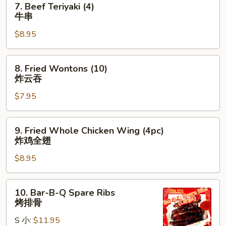
7. Beef Teriyaki (4)
Beef
牛串
Teriyaki
$8.95
(4)
牛
串
8.
8. Fried Wontons (10)
Fried
炸云吞
Wontons
$7.95
(10)
炸
云
9.
9. Fried Whole Chicken Wing (4pc)
吞
Fried
炸鸡全翅
Whole
$8.95
Chicken
Wing
(4pc)
10.
10. Bar-B-Q Spare Ribs
炸
Bar-
烤排骨
鸡
B-
全
S 小:
$11.95
Q