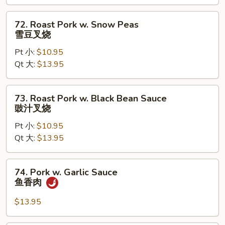
Vegetable
杂
72.
72. Roast Pork w. Snow Peas
菜
Roast
雪豆叉烧
叉
Pork
烧
Pt 小:
$10.95
w.
Qt 大:
$13.95
Snow
Peas
雪
73.
73. Roast Pork w. Black Bean Sauce
豆
Roast
豉汁叉烧
叉
Pork
烧
Pt 小:
$10.95
w.
Qt 大:
$13.95
Black
Bean
Sauce
74.
74. Pork w. Garlic Sauce
豉
Pork
鱼香肉
汁
w.
叉
Garlic
$13.95
烧
Sauce
鱼