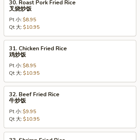
30. Roast Pork Fried Rice
Roast
叉烧炒饭
Pork
Pt 小:
$8.95
Fried
Qt 大:
$10.95
Rice
叉
烧
31.
31. Chicken Fried Rice
炒
Chicken
鸡炒饭
饭
Fried
Pt 小:
$8.95
Rice
Qt 大:
$10.95
鸡
炒
饭
32.
32. Beef Fried Rice
Beef
牛炒饭
Fried
Pt 小:
$9.95
Rice
Qt 大:
$10.95
牛
炒
饭
33.