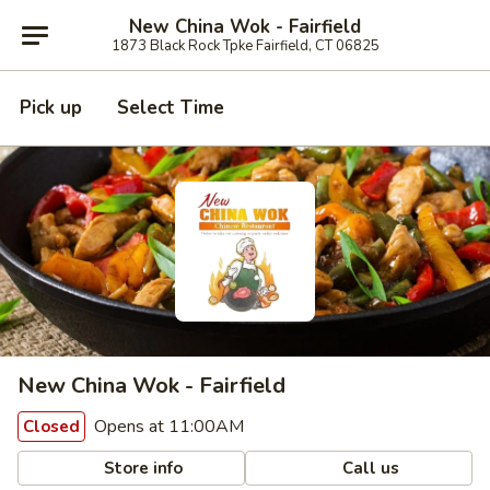
New China Wok - Fairfield
1873 Black Rock Tpke Fairfield, CT 06825
Pick up
Select Time
New China Wok - Fairfield
Opens at 11:00AM
Closed
Store info
Call us