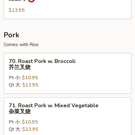
Pepper
Chicken
$13.95
黑
椒
鸡
Pork
Comes with Rice
70.
70. Roast Pork w. Broccoli
Roast
芥兰叉烧
Pork
Pt 小:
$10.95
w.
Qt 大:
$13.95
Broccoli
芥
兰
71.
71. Roast Pork w. Mixed Vegetable
叉
Roast
杂菜叉烧
烧
Pork
Pt 小:
$10.95
w.
Qt 大:
$13.95
Mixed