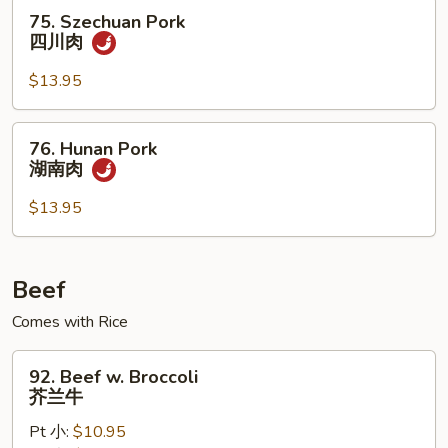
75.
75. Szechuan Pork
香
Szechuan
四川肉
肉
Pork
四
$13.95
川
肉
76.
76. Hunan Pork
Hunan
湖南肉
Pork
湖
$13.95
南
肉
Beef
Comes with Rice
92.
92. Beef w. Broccoli
Beef
芥兰牛
w.
Pt 小:
$10.95
Broccoli