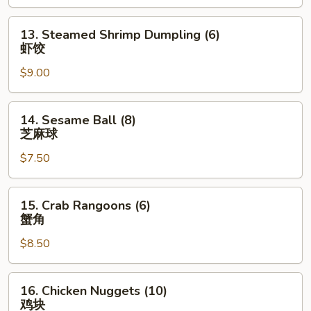
(6)
金
13.
13. Steamed Shrimp Dumpling (6)
手
Steamed
虾饺
指
Shrimp
$9.00
Dumpling
(6)
虾
14.
14. Sesame Ball (8)
饺
Sesame
芝麻球
Ball
$7.50
(8)
芝
麻
15.
15. Crab Rangoons (6)
球
Crab
蟹角
Rangoons
$8.50
(6)
蟹
角
16.
16. Chicken Nuggets (10)
Chicken
鸡块