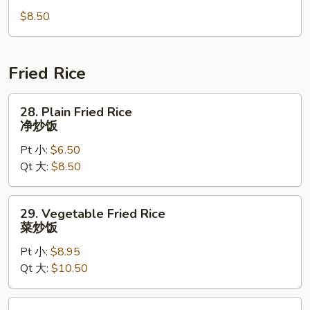
Special
豆
$8.50
Soup
腐
本
汤
楼
汤
Fried Rice
28.
28. Plain Fried Rice
Plain
净炒饭
Fried
Pt 小:
$6.50
Rice
Qt 大:
$8.50
净
炒
饭
29.
29. Vegetable Fried Rice
Vegetable
菜炒饭
Fried
Pt 小:
$8.95
Rice
Qt 大:
$10.50
菜
炒
饭
30.