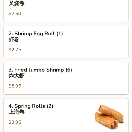
叉烧卷
Pork
$2.50
Egg
Roll
(1)
2.
2. Shrimp Egg Roll (1)
叉
Shrimp
虾卷
烧
Egg
卷
$2.75
Roll
(1)
虾
3.
3. Fried Jumbo Shrimp (6)
卷
Fried
炸大虾
Jumbo
$8.95
Shrimp
(6)
炸
4.
4. Spring Rolls (2)
大
Spring
上海卷
虾
Rolls
$3.95
(2)
上