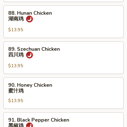
鱼
88.
香
88. Hunan Chicken
Hunan
鸡
湖南鸡
Chicken
湖
$13.95
南
鸡
89.
89. Szechuan Chicken
Szechuan
四川鸡
Chicken
四
$13.95
川
鸡
90.
90. Honey Chicken
Honey
蜜汁鸡
Chicken
$13.95
蜜
汁
鸡
91.
91. Black Pepper Chicken
Black
黑椒鸡