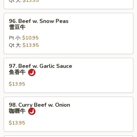
Qt 大:
$13.95
Bean
Sauce
豉
96.
96. Beef w. Snow Peas
汁
Beef
雪豆牛
牛
w.
Pt 小:
$10.95
Snow
Qt 大:
$13.95
Peas
雪
豆
97.
97. Beef w. Garlic Sauce
牛
Beef
鱼香牛
w.
Garlic
$13.95
Sauce
鱼
98.
98. Curry Beef w. Onion
香
Curry
咖喱牛
牛
Beef
w.
$13.95
Onion
咖