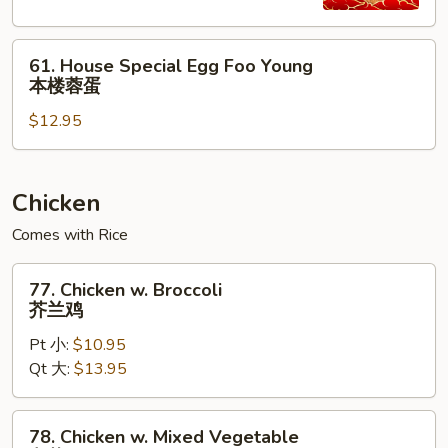
Young
虾
61.
蓉
61. House Special Egg Foo Young
House
蛋
本楼蓉蛋
Special
$12.95
Egg
Foo
Young
本
Chicken
楼
Comes with Rice
蓉
蛋
77.
77. Chicken w. Broccoli
Chicken
芥兰鸡
w.
Pt 小:
$10.95
Broccoli
Qt 大:
$13.95
芥
兰
鸡
78.
78. Chicken w. Mixed Vegetable
Chicken