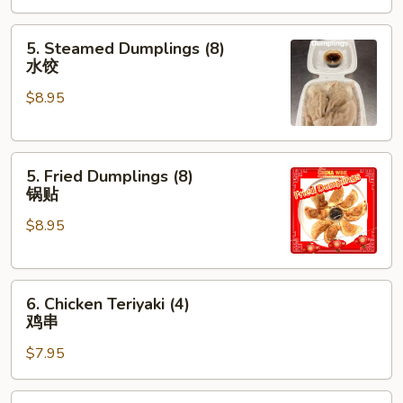
海
5.
卷
5. Steamed Dumplings (8)
Steamed
水饺
Dumplings
$8.95
(8)
水
饺
5.
5. Fried Dumplings (8)
Fried
锅贴
Dumplings
$8.95
(8)
锅
贴
6.
6. Chicken Teriyaki (4)
Chicken
鸡串
Teriyaki
$7.95
(4)
鸡
串
7.