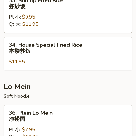
33. Shrimp Fried Rice
Shrimp
虾炒饭
Fried
Pt 小:
$9.95
Rice
Qt 大:
$11.95
虾
炒
饭
34.
34. House Special Fried Rice
House
本楼炒饭
Special
$11.95
Fried
Rice
本
楼
Lo Mein
炒
Soft Noodle
饭
36.
36. Plain Lo Mein
Plain
净捞面
Lo
Pt 小:
$7.95
Mein