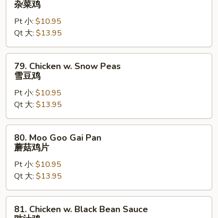
杂菜鸡
w.
Pt 小:
$10.95
Mixed
Qt 大:
$13.95
Vegetable
杂
菜
79.
79. Chicken w. Snow Peas
鸡
Chicken
雪豆鸡
w.
Pt 小:
$10.95
Snow
Qt 大:
$13.95
Peas
雪
豆
80.
80. Moo Goo Gai Pan
鸡
Moo
蘑菇鸡片
Goo
Pt 小:
$10.95
Gai
Qt 大:
$13.95
Pan
蘑
菇
81.
81. Chicken w. Black Bean Sauce
鸡
Chicken