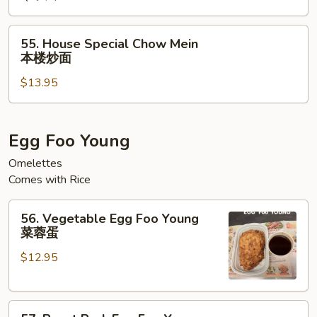
炒
面
55.
55. House Special Chow Mein
House
本楼炒面
Special
$13.95
Chow
Mein
本
楼
Egg Foo Young
炒
Omelettes
面
Comes with Rice
56.
56. Vegetable Egg Foo Young
Vegetable
菜蓉蛋
Egg
$12.95
Foo
Young
菜
57.
蓉