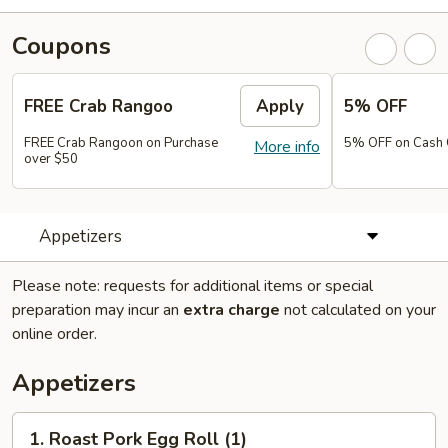
Coupons
FREE Crab Rangoo
Apply
5% OFF
FREE Crab Rangoon on Purchase
5% OFF on Cash 
More info
over $50
Appetizers
Please note: requests for additional items or special
preparation may incur an
extra charge
not calculated on your
online order.
Appetizers
1.
1. Roast Pork Egg Roll (1)
Roast