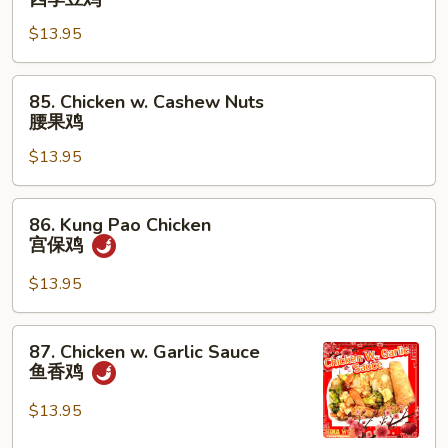
w.
$13.95
String
Beans
四
85.
85. Chicken w. Cashew Nuts
季
Chicken
腰果鸡
豆
w.
鸡
$13.95
Cashew
Nuts
腰
86.
86. Kung Pao Chicken
果
Kung
宫保鸡
鸡
Pao
Chicken
$13.95
宫
保
87.
87. Chicken w. Garlic Sauce
鸡
Chicken
鱼香鸡
w.
Garlic
$13.95
Sauce