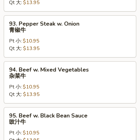
Qt 大:
$13.95
芥
兰
牛
93.
93. Pepper Steak w. Onion
Pepper
青椒牛
Steak
Pt 小:
$10.95
w.
Qt 大:
$13.95
Onion
青
椒
94.
94. Beef w. Mixed Vegetables
牛
Beef
杂菜牛
w.
Pt 小:
$10.95
Mixed
Qt 大:
$13.95
Vegetables
杂
菜
95.
95. Beef w. Black Bean Sauce
牛
Beef
豉汁牛
w.
Pt 小:
$10.95
Black