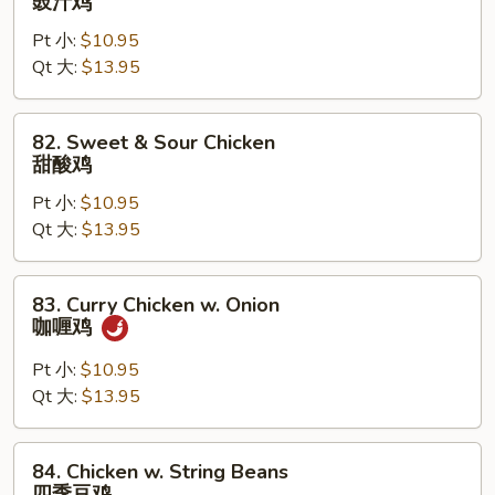
豉汁鸡
片
w.
Pt 小:
$10.95
Black
Qt 大:
$13.95
Bean
Sauce
豉
82.
82. Sweet & Sour Chicken
汁
Sweet
甜酸鸡
鸡
&
Pt 小:
$10.95
Sour
Qt 大:
$13.95
Chicken
甜
酸
83.
83. Curry Chicken w. Onion
鸡
Curry
咖喱鸡
Chicken
w.
Pt 小:
$10.95
Onion
Qt 大:
$13.95
咖
喱
84.
84. Chicken w. String Beans
鸡
Chicken
四季豆鸡