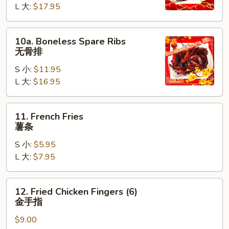
翅
L 大:
$17.95
Spare
Ribs
烤
10a.
10a. Boneless Spare Ribs
排
Boneless
无骨排
骨
Spare
S 小:
$11.95
Ribs
L 大:
$16.95
无
骨
排
11.
11. French Fries
French
薯条
Fries
S 小:
$5.95
薯
L 大:
$7.95
条
12.
12. Fried Chicken Fingers (6)
Fried
金手指
Chicken
$9.00
Fingers