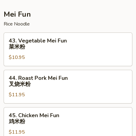
本
楼
Mei Fun
捞
Rice Noodle
面
43.
43. Vegetable Mei Fun
Vegetable
菜米粉
Mei
$10.95
Fun
菜
米
44.
44. Roast Pork Mei Fun
粉
Roast
叉烧米粉
Pork
$11.95
Mei
Fun
叉
45.
45. Chicken Mei Fun
烧
Chicken
鸡米粉
米
Mei
粉
$11.95
Fun