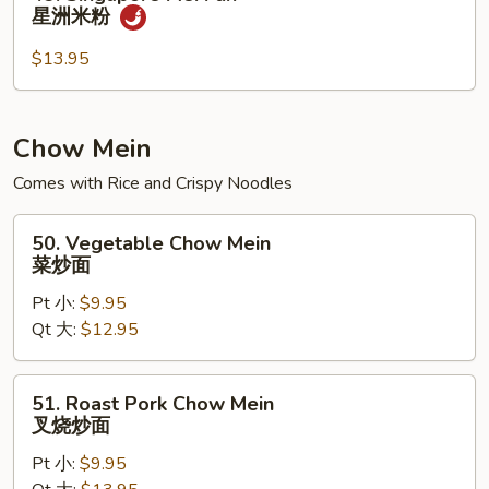
米
Singapore
星洲米粉
粉
Mei
Fun
$13.95
星
洲
米
Chow Mein
粉
Comes with Rice and Crispy Noodles
50.
50. Vegetable Chow Mein
Vegetable
菜炒面
Chow
Pt 小:
$9.95
Mein
Qt 大:
$12.95
菜
炒
面
51.
51. Roast Pork Chow Mein
Roast
叉烧炒面
Pork
Pt 小:
$9.95
Chow