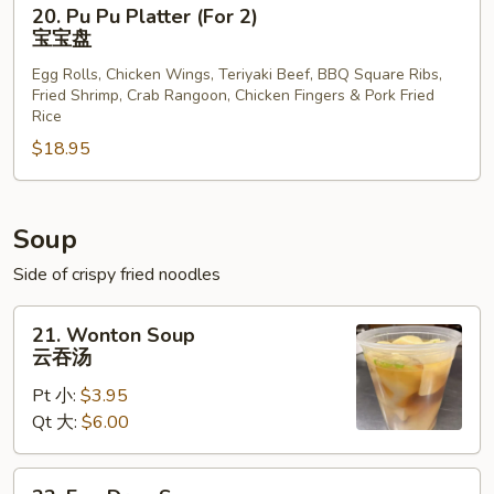
20. Pu Pu Platter (For 2)
Pu
宝宝盘
Pu
Egg Rolls, Chicken Wings, Teriyaki Beef, BBQ Square Ribs,
Platter
Fried Shrimp, Crab Rangoon, Chicken Fingers & Pork Fried
(For
Rice
2)
$18.95
宝
宝
盘
Soup
Side of crispy fried noodles
21.
21. Wonton Soup
Wonton
云吞汤
Soup
Pt 小:
$3.95
云
Qt 大:
$6.00
吞
汤
22.