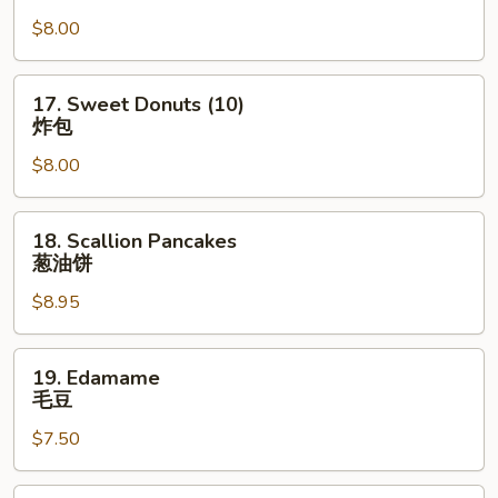
Nuggets
$8.00
(10)
鸡
块
17.
17. Sweet Donuts (10)
Sweet
炸包
Donuts
$8.00
(10)
炸
包
18.
18. Scallion Pancakes
Scallion
葱油饼
Pancakes
$8.95
葱
油
饼
19.
19. Edamame
Edamame
毛豆
毛
$7.50
豆
20.